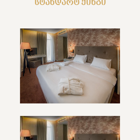
სტანდარტ ქინგი